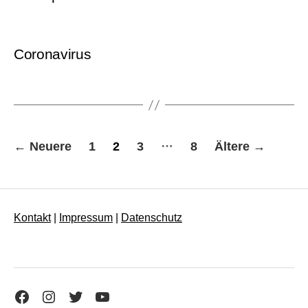
Coronavirus
Seitennummerierung
…
←
Neuere
1
2
3
8
Ältere
→
der
Beiträge
Kontakt
|
Impressum
|
Datenschutz
Facebook
Instagram
Twitter
YouTube