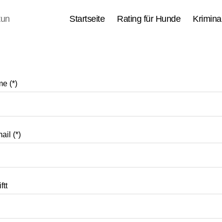
tun
Startseite
Rating für Hunde
Kriminal
e (*)
il (*)
ftt