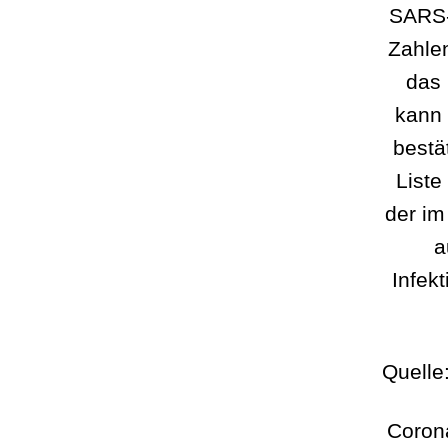
SARS-C
Zahlen
das 
kann 
bestä
Liste
der im
a
Infek
Quelle
Corona