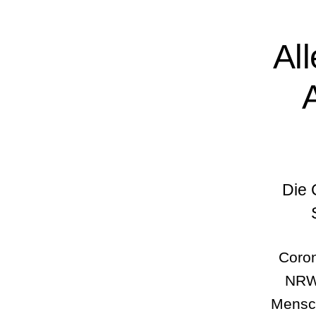
Al
A
Die 
Coron
NRW-
Mensch