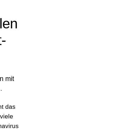
len
t-
n mit
.
ht das
viele
navirus