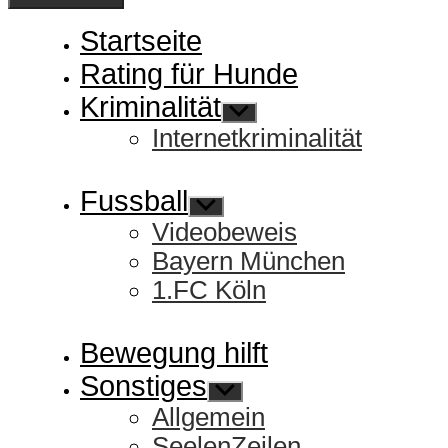
Startseite
Rating für Hunde
Kriminalität
Untermenü
anzeigen
Internetkriminalität
Fussball
Untermenü
anzeigen
Videobeweis
Bayern München
1.FC Köln
Bewegung hilft
Sonstiges
Untermenü
anzeigen
Allgemein
SeelenZeilen