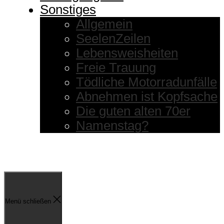
Sonstiges
Allgemein
SeelenZeilen
Lebensweisheiten
Freie Trauung
Tödliche Motorradunfälle
Abnehmen ist Kopfsache
Die guten alten 70er
Namenstag?
Menü schließen