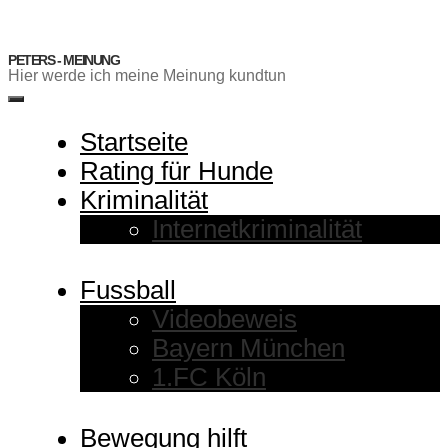
Zum
Inhalt
springen
PETERS - MEINUNG
Hier werde ich meine Meinung kundtun
Menü
Startseite
Rating für Hunde
Kriminalität
Internetkriminalität
Fussball
Videobeweis
Bayern München
1.FC Köln
Bewegung hilft