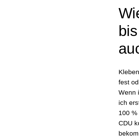
Wi
bis
auc
Kleben
fest o
Wenn i
ich er
100 % 
CDU ko
bekomm