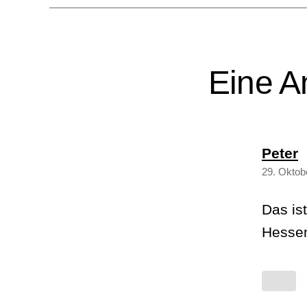
Eine A
s
Peter
29. Oktob
Das is
Hessen