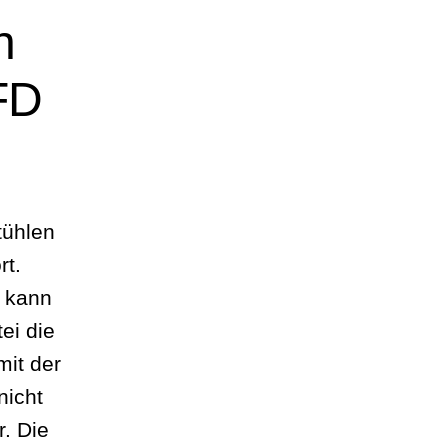
h
FD
tühlen
rt.
 kann
ei die
mit der
nicht
r. Die