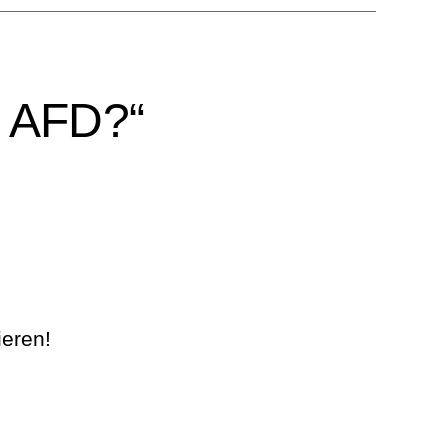
r AFD?“
ieren!