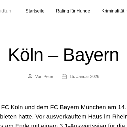
ndtun
Startseite
Rating für Hunde
Kriminalität
Köln – Bayern
Von
Peter
15. Januar 2026
Beitragsautor
Veröffentlichungsdatum
 FC Köln und dem FC Bayern München am 14. J
u bieten hatte. Vor ausverkauftem Haus im Rhei
s am Ende mit einem 3:1‑Auswärtssieg für die