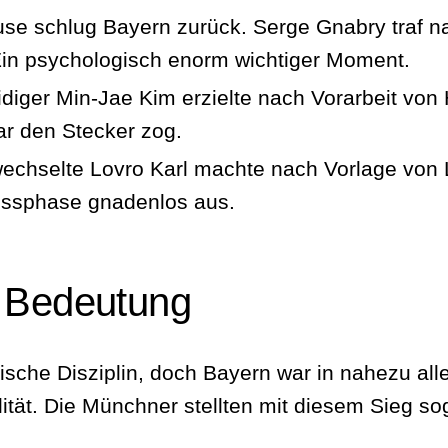
se schlug Bayern zurück. Serge Gnabry traf n
. Ein psychologisch enorm wichtiger Moment.
diger Min‑Jae Kim erzielte nach Vorarbeit von H
ar den Stecker zog.
chselte Lovro Karl machte nach Vorlage von Lu
lussphase gnadenlos aus.
d Bedeutung
tische Disziplin, doch Bayern war in nahezu al
ät. Die Münchner stellten mit diesem Sieg sog