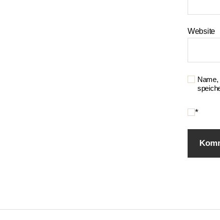
Website
Name, 
speiche
*