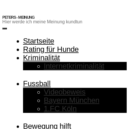
Zum
Inhalt
springen
PETERS - MEINUNG
Hier werde ich meine Meinung kundtun
Menü
Startseite
Rating für Hunde
Kriminalität
Internetkriminalität
Fussball
Videobeweis
Bayern München
1.FC Köln
Bewegung hilft