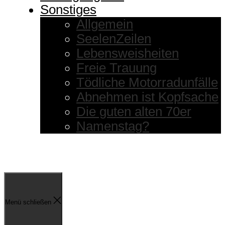
Sonstiges
Allgemein
SeelenZeilen
Lebensweisheiten
Freie Trauung
Tödliche Motorradunfälle
Abnehmen ist Kopfsache
Die guten alten 70er
Namenstag?
Menü schließen