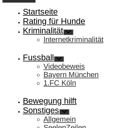
Startseite
Rating für Hunde
Kriminalität
Untermenü
anzeigen
Internetkriminalität
Fussball
Untermenü
anzeigen
Videobeweis
Bayern München
1.FC Köln
Bewegung hilft
Sonstiges
Untermenü
anzeigen
Allgemein
SeelenZeilen