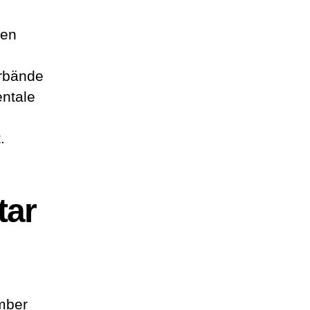
ten
erbände
entale
.
tar
mber