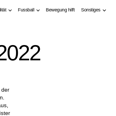
ität
Fussball
Bewegung hilft
Sonstiges
 2022
 der
n.
aus,
ster