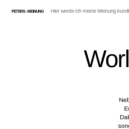
Hier werde ich meine Meinung kund
PETERS - MEINUNG
Worl
Neb
E
Dab
son