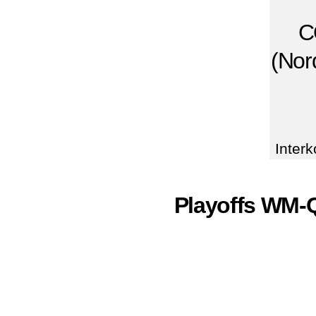
C
(Nor
Interk
Playoffs WM-Q