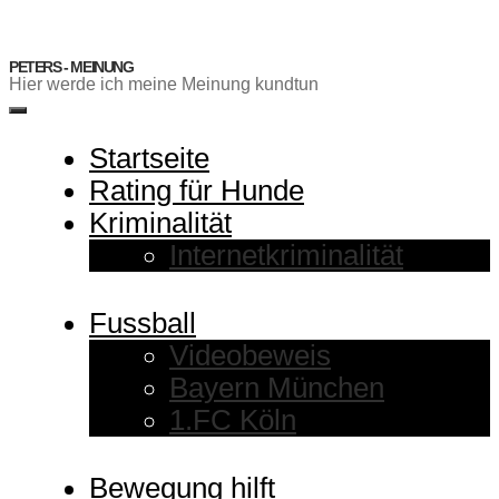
Zum
Inhalt
springen
PETERS - MEINUNG
Hier werde ich meine Meinung kundtun
Menü
Startseite
Rating für Hunde
Kriminalität
Internetkriminalität
Fussball
Videobeweis
Bayern München
1.FC Köln
Bewegung hilft