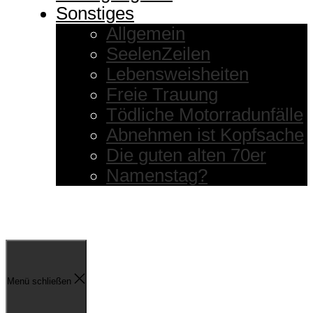
Sonstiges
Allgemein
SeelenZeilen
Lebensweisheiten
Freie Trauung
Tödliche Motorradunfälle
Abnehmen ist Kopfsache
Die guten alten 70er
Namenstag?
Menü schließen