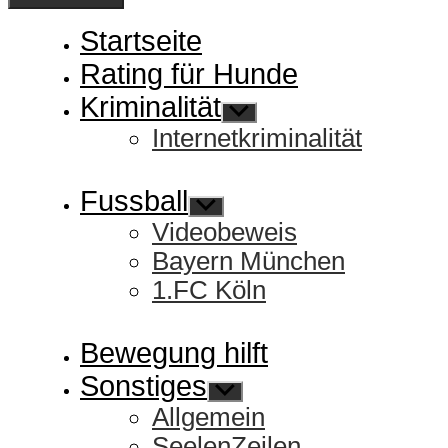
Startseite
Rating für Hunde
Kriminalität
Untermenü
anzeigen
Internetkriminalität
Fussball
Untermenü
anzeigen
Videobeweis
Bayern München
1.FC Köln
Bewegung hilft
Sonstiges
Untermenü
anzeigen
Allgemein
SeelenZeilen